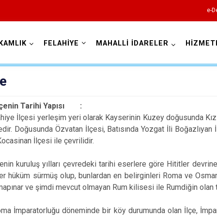
e-D
KAMLIK
FELAHİYE
MAHALLİ İDARELER
HİZMET
Kayseri
çe
enin Tarihi Yapısı :
lçesi yerleşim yeri olarak Kayserinin Kuzey doğusunda Kızılır
dir. Doğusunda Özvatan İlçesi, Batısında Yozgat İli Boğazlıyan İ
Kocasinan İlçesi ile çevrilidir.
Akkışla
Bünyan
uluş yılları çevredeki tarihi eserlere göre Hititler devrine ka
r hüküm sürmüş olup, bunlardan en belirginleri Roma ve Osmanl
Develi
mapınar ve şimdi mevcut olmayan Rum kilisesi ile Rumdiğin olan t
Felahiye
Hacılar
atorluğu döneminde bir köy durumunda olan İlçe, İmparator