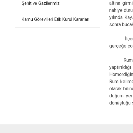
altına girm
Şehit ve Gazilerimiz
nahiye duru
yılında Kay
Kamu Görevlileri Etik Kurul Kararları
sonra bucak
İlçenin ilk
gerçeğe çok
Rum 
yaptırıldı
Homordiğin 
Rum kelime
olarak bil
doğum yeri
dönüştüğü 