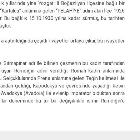
k yıllarında yine Yozgat İli Boğazlıyan İlçesine bağlı bir
Tomarza
 “Kurtuluş” anlamına gelen “FELAHİYE” adını alan İlçe 1926
Yahyalı
. Bu bağlılık 15.10.1930 yılına kadar sürmüş, bu tarihten
uştur.
Yeşilhisar
tırıldığında çeşitli rivayetler ortaya çıkar, bu rivayetler
e Sıtmapınar adı ile bilinen çeşmenin bu kadın tarafından
oluşan Rumdiğin adını verildiği, Romalı kadın anlamında
lu Selçuklularında Prens anlamına gelen Teğin kelimesi ile
nvandan geldiği, Kapodokya ve çevresinde yaşadığı kesin
vadokya (Avadoia) ile evlenip İmparator olduktan sonra
lar döneminde bu tür bir değişiklikle ismin Rumdiğin’e