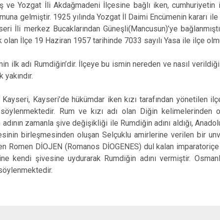
iş ve Yozgat İli Akdağmadeni İlçesine bağlı iken, cumhuriyetin il
İncesu
muna gelmiştir. 1925 yılında Yozgat İl Daimi Encümenin kararı ile
Kocasinan
seri İli merkez Bucaklarından Güneşli(Mancusun)’ye bağlanmıştır
 olan İlçe 19 Haziran 1957 tarihinde 7033 sayılı Yasa ile ilçe olm
Melikgazi
 adı Rumdiğin’dir. İlçeye bu ismin nereden ve nasıl verildiği araş
 yakındır.
Kayseri, Kayseri’de hükümdar iken kızı tarafından yönetilen ilç
ğı söylenmektedir. Rum ve kızı adı olan Diğin kelimelerinden 
adının zamanla şive değişikliği ile Rumdiğin adını aldığı, Anado
sinin birleşmesinden oluşan Selçuklu amirlerine verilen bir u
inen Romen DİOJEN (Romanos DİOGENES) dul kalan imparatoriçe A
ne kendi şivesine uydurarak Rumdiğin adını vermiştir. Osmanlı
söylenmektedir.