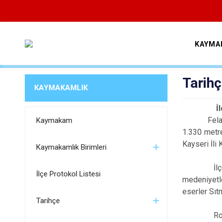
KAYMA
Tarih
KAYMAKAMLIK
İlç
Felahiye İ
Kaymakam
1.330 metre
Kayseri İli 
Kaymakamlık Birimleri
İlçenin kur
İlçe Protokol Listesi
medeniyetle
eserler Sıt
Tarihçe
Roma İmpar