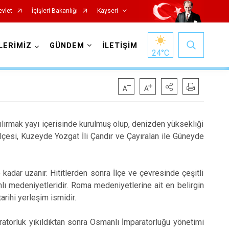
evlet
İçişleri Bakanlığı
Kayseri
LERİMİZ
GÜNDEM
İLETİŞİM
24
°C
mak yayı içerisinde kurulmuş olup, denizden yüksekliği
lçesi, Kuzeyde Yozgat İli Çandır ve Çayıralan ile Güneyde
Özvatan
Pınarbaşı
dar uzanır. Hititlerden sonra İlçe ve çevresinde çeşitli
ı medeniyetleridir. Roma medeniyetlerine ait en belirgin
Sarıoğlan
arihi yerleşim ismidir.
Sarız
Talas
luk yıkıldıktan sonra Osmanlı İmparatorluğu yönetimi