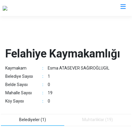
Kayseri
Akkışla
Özvatan
Felahiye Kaymakamlığı
Bünyan
Pınarbaşı
Develi
Sarıoğlan
Kaymakam
:
Esma ATASEVER SAĞIROĞLUGİL
Felahiye
Sarız
Belediye Sayısı
:
1
Hacılar
Talas
Belde Sayısı
:
0
İncesu
Tomarza
Mahalle Sayısı
:
19
Kocasinan
Yahyalı
Köy Sayısı
:
0
Melikgazi
Yeşilhisar
Belediyeler (1)
Muhtarliklar (19)