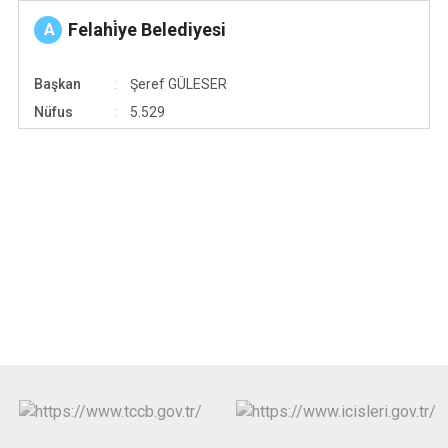
Felahi̇ye Belediyesi
A
Başkan
Şeref GÜLESER
Nüfus
5.529