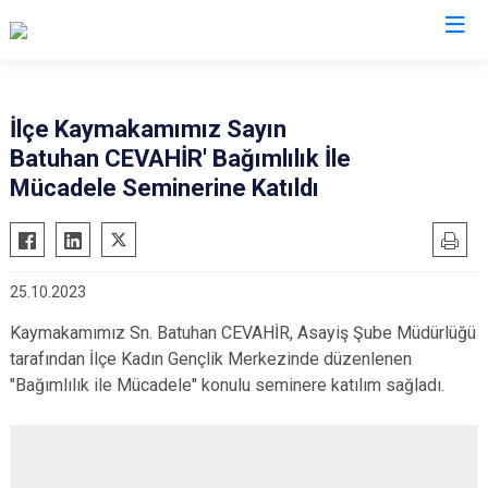
Kayseri
İlçe Kaymakamımız Sayın
Batuhan CEVAHİR' Bağımlılık İle
Akkışla
Özvatan
Mücadele Seminerine Katıldı
Bünyan
Pınarbaşı
Develi
Sarıoğlan
Felahiye
Sarız
25.10.2023
Hacılar
Talas
Kaymakamımız Sn. Batuhan CEVAHİR, Asayiş Şube Müdürlüğü
İncesu
Tomarza
tarafından İlçe Kadın Gençlik Merkezinde düzenlenen
Kocasinan
Yahyalı
"Bağımlılık ile Mücadele" konulu seminere katılım sağladı.
Melikgazi
Yeşilhisar